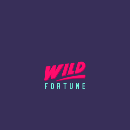
Es Spielen
Wildfortune Casino
FAQ
AGB
App Installieren
Promotionsbedingun
Gen
Datenschutz
Cookie-Richtlinie
Unsere Partner