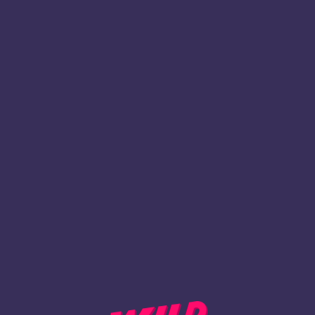
6. Datensicherheit
Bezahlmethoden
Blog
Über Uns
Verantwortungsvoll
Es Spielen