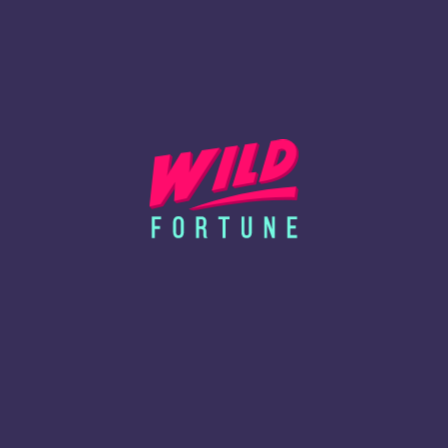
Maksut
Blog
Tietoa Meistä
Vastuullinen
Pelaaminen
Wildfortune Casino
FAQ
Säännöt Ja Ehdot
Asenna Sovellus
Bonusehdot