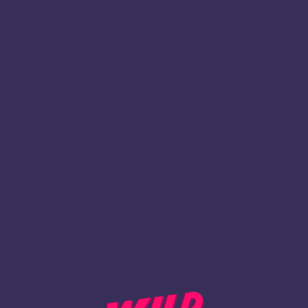
1
Rekisteröidy
TAKAISIN