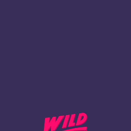
 156
tuksia yhteensä
NÄIN SE TOIMII
2
BONUS YSTÄVÄLLESI
Ystäväsi saa bonuksen ensimmäisen
talletuksensa jälkeen