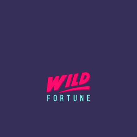
10.6. Kaikki talletukset on käsiteltävä onnistuneesti ja
asianomaisen maksulaitoksen vahvistettava ennen kuin
varat näkyvät Wild Fortune -tililläsi.
10.7. Jos talletus epäonnistuu, hylätään tai veloitetaan
takaisin mistä tahansa syystä (riittämättömät varat,
transaktiorajat jne.), kaikki kyseisestä talletuksesta saadut
voitot mitätöidään välittömästi. Wild Fortune ei korvaa
sinulle mitään tappioita, jotka aiheutuvat tukemattomista
tai hylätyistä talletusyrityksistä.
11. KOTIUTUSKÄYTÄNNÖT
11.1. Minimi- ja maksimikotiutussummat
Fiat-valuutat: Minimi kotiutus on 20 euroa (tai vastaava: 20
dollaria, 200 Norjan kruunua, 350 Etelä-Afrikan randia, 1
700 Intian rupiaa).
Kryptovaluutat: Minimi on 20 euron kryptovastaavuus
pyyntöhetkellä (kurssi määräytyy Coinbase Converterin
mukaan).
Maksimisumma: Vaihtelee maksutavan mukaan; tarkka raja
näkyy kotiutuksen aikana. Jos pyydetty summa ylittää
menetelmän rajan, maksut voidaan jakaa useisiin eriin.
11.2. Pidätämme oikeuden vahvistaa henkilöllisyytesi ennen
minkään kotiutuksen käsittelyä. Jos toimitat vääriä tai