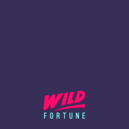
Tous vos gains accumulés pendant la période où
votre âge était inférieur à l'âge éligible seront
perdus, et vous devrez rembourser à la Société tous
les montants retirés de votre compte à la demande
de la Société ;
Un dépôt effectué sur votre compte ne sera pas
remboursé en cas de violation de la politique de la Société.
4. Dans le cas où les informations fournies par vous
s'avèrent fausses, incomplètes, inexactes ou trompeuses,
ainsi que si les informations spécifiées lors de
l'enregistrement ne correspondent pas aux données de
votre passeport, les présentes Conditions Générales
seront considérées comme violées, et la Société pourra
immédiatement fermer votre compte et annuler tous les
fonds de votre solde, en plus d'autres actions à la seule
discrétion de la Société, y compris le refus de fournir
l'utilisation des services du site Web.
5. Les délais d'examen des documents KYC peuvent aller
jusqu'à 30 jours ouvrables à compter du moment où le
client a fourni tous les documents demandés.