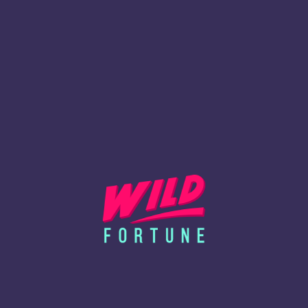
Opérations
Blog
Bancaires
Jeu Responsable
À Propos
FAQ
Wildfortune Casino
Installer
Termes Et Conditions
L`application
Conditions
Générales Des Bonus
Politique De
Confidentialité
Politique Des
Cookies
Nos partenaires