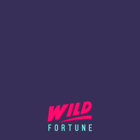
Raider
Points
niveau
5001 - 10000
4 / 7
930
tours gratuits
31 Bonus