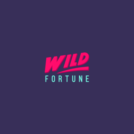
rtune Casino
Termes Et Conditions
Conditions Gé
Politique Des Cookies
og
Jeu Responsable
FAQ
Installer L`applica
Nos partenaires