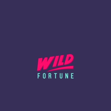
Wildfortune Casino
FAQ
Vilkår Og
Installer App
Betingelser
Bonusvilkår Og -
Betingelser
Personvernregler
Retningslinjer For
Informasjonskapsler
Våre partnere