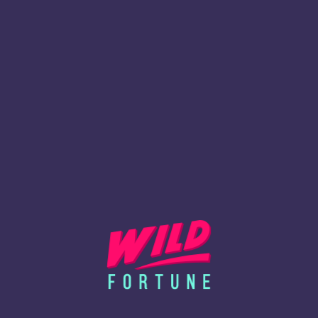
kontoen din på selskapets anmodning;
Et innskudd gjort på kontoen din vil ikke bli refundert på
grunn av brudd på selskapets retningslinjer.
4. I tilfelle informasjonen du oppgir viser seg å være falsk,
ufullstendig, unøyaktig eller villedende, og også hvis
informasjonen som er oppgitt under registreringen ikke
stemmer overens med passdataene dine, skal disse
vilkårene anses som brutt, og selskapet kan umiddelbart
stenge kontoen din og kansellere alle midler på saldoen
din, i tillegg til andre handlinger etter selskapets eget
skjønn, inkludert nektelse av bruk av nettstedets tjenester.
5. Behandlingstider for KYC-dokumenter kan være opptil
30 virkedager fra det øyeblikket kunden ga alle
forespurte dokumenter.