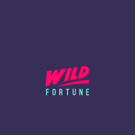
Wildfortune Casino
FAQ
Vilkår Og
Installer App
Betingelser
Bonusvilkår Og -
Betingelser
Personvernregler
Retningslinjer For
Informasjonskapsler
Våre partnere